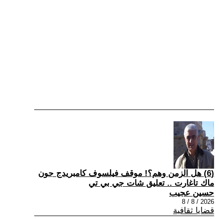
(6) هل الزمن وهم؟! موقف فيلسوف كامبريدج جون
ماك تاغارت .. تعليق شات جي بي تي
حسين عجيب
2026 / 8 / 8
قضايا ثقافية