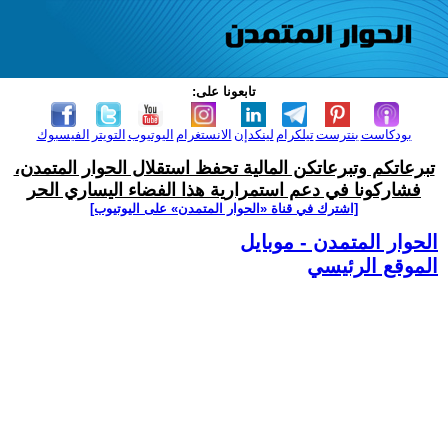
تابعونا على:
بودكاست
بنترست
تيلكرام
لينكدإن
الانستغرام
اليوتيوب
التويتر
الفيسبوك
تبرعاتكم وتبرعاتكن المالية تحفظ استقلال الحوار المتمدن،
فشاركونا في دعم استمرارية هذا الفضاء اليساري الحر
[اشترك في قناة ‫«الحوار المتمدن» على اليوتيوب]
الحوار المتمدن - موبايل
الموقع الرئيسي