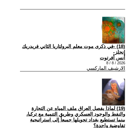
(18) -في ذكرى موت معلم البرولتاريا الثاني فريدريك
إنجلز-
أنس أفرتوت
2026 / 8 / 8
الارشيف الماركسي
(19) لماذا يفصل العراق ملف المياه عن التجارة
والنفط والوجود العسكري وطريق التنمية مع تركيا،
بينما تستطيع بغداد تحويلها جميعاً إلى استراتيجية
تفاوضية واحدة؟