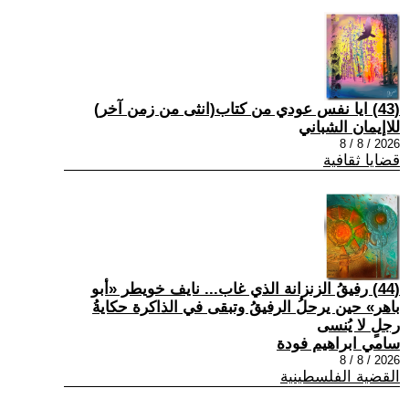
(43) ايا نفس عودي من كتاب(انثى من زمن آخر)
للاإيمان الشباني
2026 / 8 / 8
قضايا ثقافية
(44) رفيقُ الزنزانة الذي غاب... نايف خويطر «أبو
باهر» حين يرحلُ الرفيقُ وتبقى في الذاكرة حكايةُ
رجلٍ لا يُنسى
سامي ابراهيم فودة
2026 / 8 / 8
القضية الفلسطينية