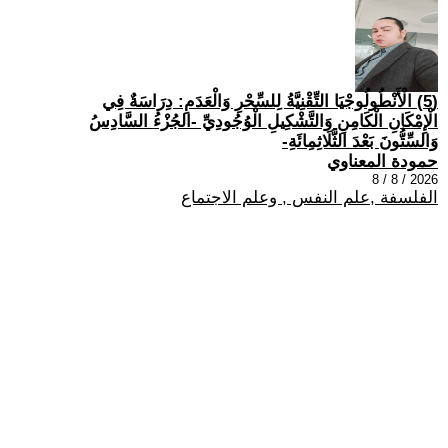
(5) الْأَنْطُولُوجْيَا التِّقْنِيَّةُ لِلسِّحْرِ وَالْعَدَمِ: دِرَاسَةٌ فِي
الْإِمْكَانِ الْكَامِنِ وَالتَّشْكِيلِ الْوُجُودِيِّ -الجُزْءُ السَّادِسُ
وَالسِّتُّونَ بَعْدَ الثَّلَاثِمِائَةِ-
حمودة المعناوي
2026 / 8 / 8
الفلسفة ,علم النفس , وعلم الاجتماع