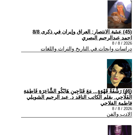
(45) عبثية الانتصار: العراق وإيران في ذكرى 8/8
احمد عبدالرحيم البصري
2026 / 8 / 8
دراسات وابحاث في التاريخ والتراث واللغات
(46) رَشْفَةُ قَهْوَةٍ... مَعَ فَنَاجِينِ هَايْكُو الشَّاعِرَةِ فَاطِمَةِ
الْفَلَّاحِي. بقلم الكاتب الناقد د. عبد الرحيم الشويلي
فاطمة الفلاحي
2026 / 8 / 8
الادب والفن