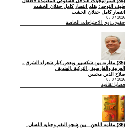
(34) استراتيجيات التدخل السلوكي المعتمدة لأطفال
طيف التوحد: بقلم انتصار كامل جفلان الخشت
انتصار كامل جفلان الخشت
2026 / 8 / 8
حقوق ذوي الاحتياجات الخاصة
(35) مقارنة بين شكسبير وبعض كبار شعراء الشرق -
العربية والفارسية , التركية ,الهندية .
صلاح الدين محسن
2026 / 8 / 8
قضايا ثقافية
(36) مقامة اللحن : بين شجو النغم وجناية اللسان ,