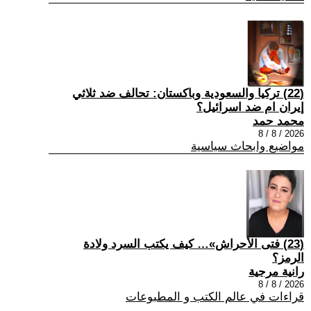
(22) تركيا والسعودية وباكستان: تحالف ضد ثلاثي
إيران ام ضد اسرائيل؟
محمد حمد
2026 / 8 / 8
مواضيع وابحاث سياسية
(23) فتى الأحراش»… كيف يكتب السرد ولادة
الرمز؟
رانية مرجية
2026 / 8 / 8
قراءات في عالم الكتب و المطبوعات