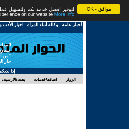
موافق - OK
لتوفير افضل خدمة لكم ولتسهيل عملية
More info - المزيد
experience on our website
أخبار عامة
-
وكالة أنباء المرأة
-
اخبار الأدب و
الموقع
يسارية
"من أج
حاز ال
إذا لديك
الزوار
اضافة/خدمات
بحث/الارشيف