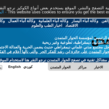
 التصفح والنشر، الموقع يستخدم بعض أنواع الكوكيز نرجو النقر
This website uses cookies to ensure you get the best 
الفن
-
وكالة أنباء اليسار
-
وكالة أنباء العلمانية
-
وكالة أنباء العمال
-
وكا
الاقتصاد
-
اخبار الطب والعلوم
 الرئيسي لمؤسسة الحوار المتمدن
، علمانية، ديمقراطية، تطوعية وغير ربحية
ل مجتمع مدني علماني ديمقراطي حديث يضمن الحرية والعدالة الاجتم
حوار المتمدن على جائزة ابن رشد للفكر الحر والتى نالها أعلام في الفك
م مشاكل تقنية في تصفح الحوار المتمدن نرجو النقر هنا لاستخدام الموقع
كوردي
English
الاخبار
مراكز
الحوار المتمدن