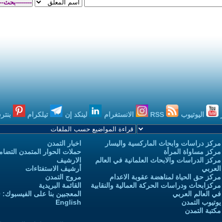
اليوتيوب
RSS
الانستغرام
لينكد إن
تيلكرام
بنتر
مركز دراسات وابحاث الماركسية واليسار
اخبار التمدن
مركز مساواة المرأة
حملات الحوار المتمدن التضامن
مركز الدراسات والابحاث العلمانية في العالم
الارشيف
العربي
أرشيف الاستفتاءات
مركز حق الحياة لمناهضة عقوبة الاعدام
مروج التمدن
مركزابحاث ودراسات الحركة العمالية والنقابية
القائمة البريدية
في العالم العربي
المعجبين بنا على الفيسبوك: 3,732,970
يوتيوب التمدن
English
مكتبة التمدن