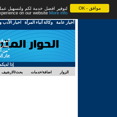
موافق - OK
لتوفير افضل خدمة لكم ولتسهيل عملية
More info - المزيد
experience on our website
أخبار عامة
-
وكالة أنباء المرأة
-
اخبار الأدب و
الموقع
يسارية
"من أج
حاز ال
إذا لديك
الزوار
اضافة/خدمات
بحث/الارشيف