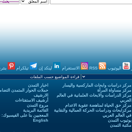
اليوتيوب
RSS
الانستغرام
لينكد إن
تيلكرام
بنتر
مركز دراسات وابحاث الماركسية واليسار
اخبار التمدن
مركز مساواة المرأة
حملات الحوار المتمدن التضامن
مركز الدراسات والابحاث العلمانية في العالم
الارشيف
العربي
أرشيف الاستفتاءات
مركز حق الحياة لمناهضة عقوبة الاعدام
مروج التمدن
مركزابحاث ودراسات الحركة العمالية والنقابية
القائمة البريدية
في العالم العربي
المعجبين بنا على الفيسبوك: 3,732,970
يوتيوب التمدن
English
مكتبة التمدن