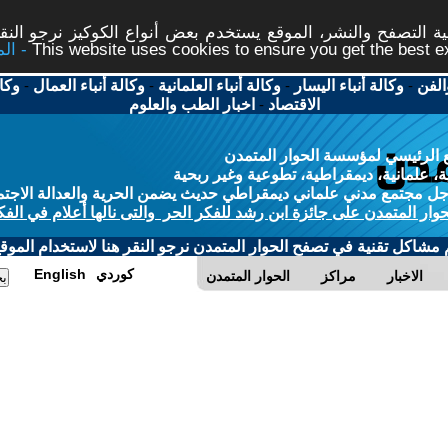
 التصفح والنشر، الموقع يستخدم بعض أنواع الكوكيز نرجو النقر
This website uses cookies to ensure you get the best 
الفن
-
وكالة أنباء اليسار
-
وكالة أنباء العلمانية
-
وكالة أنباء العمال
-
وكا
الاقتصاد
-
اخبار الطب والعلوم
 الرئيسي لمؤسسة الحوار المتمدن
، علمانية، ديمقراطية، تطوعية وغير ربحية
ل مجتمع مدني علماني ديمقراطي حديث يضمن الحرية والعدالة الاجتم
حوار المتمدن على جائزة ابن رشد للفكر الحر والتى نالها أعلام في الفك
م مشاكل تقنية في تصفح الحوار المتمدن نرجو النقر هنا لاستخدام الموقع
كوردي
English
الاخبار
مراكز
الحوار المتمدن