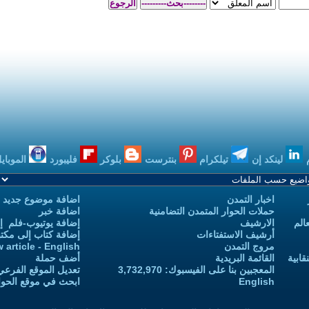
بنترست
بلوكر
فليبورد
الموبايل
بودكاست
اضافة موضوع جديد
 التضامنية
اضافة خبر
إضافة يوتيوب-فلم إلى يوتيوب التمدن
إضافة كتاب إلى مكتبة التمدن
Add new article - English
أضف حملة
 3,732,970
تعديل الموقع الفرعي للكاتب-ة
ابحث في موقع الحوار المتمدن