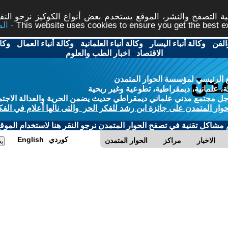
 التصفح والنشر، الموقع يستخدم بعض أنواع الكوكيز نرجو النقر
This website uses cookies to ensure you get the best 
الفن
-
وكالة أنباء اليسار
-
وكالة أنباء العلمانية
-
وكالة أنباء العمال
-
وكا
الاقتصاد
-
اخبار الطب والعلوم
 الرئيسي لمؤسسة الحوار المتمدن
، علمانية، ديمقراطية، تطوعية وغير ربحية
ل مجتمع مدني علماني ديمقراطي حديث يضمن الحرية والعدالة الاجتم
حوار المتمدن على جائزة ابن رشد للفكر الحر والتى نالها أعلام في الفك
م مشاكل تقنية في تصفح الحوار المتمدن نرجو النقر هنا لاستخدام الموقع
كوردي
English
الاخبار
مراكز
الحوار المتمدن