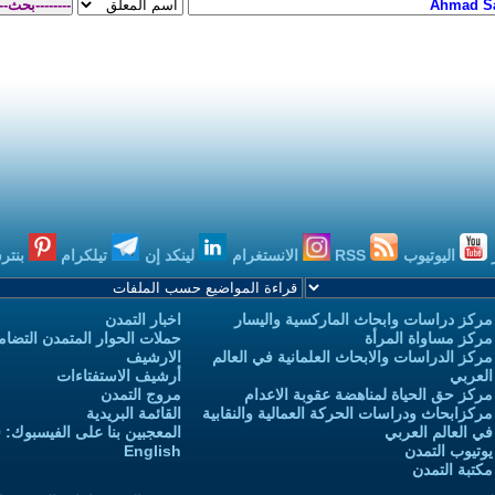
اليوتيوب
RSS
الانستغرام
لينكد إن
تيلكرام
بنتر
مركز دراسات وابحاث الماركسية واليسار
اخبار التمدن
مركز مساواة المرأة
حملات الحوار المتمدن التضامن
مركز الدراسات والابحاث العلمانية في العالم
الارشيف
العربي
أرشيف الاستفتاءات
مركز حق الحياة لمناهضة عقوبة الاعدام
مروج التمدن
مركزابحاث ودراسات الحركة العمالية والنقابية
القائمة البريدية
في العالم العربي
المعجبين بنا على الفيسبوك: 3,732,970
يوتيوب التمدن
English
مكتبة التمدن