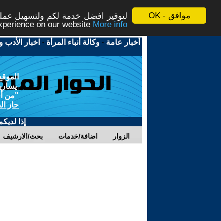
موافق - OK
لتوفير افضل خدمة لكم ولتسهيل عملية
More info - المزيد
experience on our website
أخبار عامة
-
وكالة أنباء المرأة
-
اخبار الأدب و
الموقع
يسارية
"من أج
حاز ال
إذا لديك
الزوار
اضافة/خدمات
بحث/الارشيف