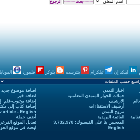
بنترست
بلوكر
فليبورد
الموبايل
بودكاست
اضافة موضوع جديد
 التضامنية
اضافة خبر
إضافة يوتيوب-فلم إلى يوتيوب التمدن
إضافة كتاب إلى مكتبة التمدن
Add new article - English
أضف حملة
 3,732,970
تعديل الموقع الفرعي للكاتب-ة
ابحث في موقع الحوار المتمدن