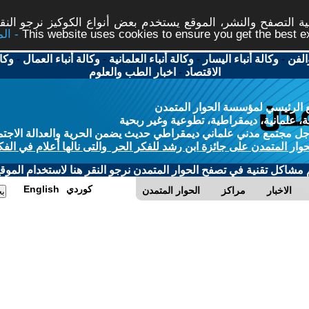
 التصفح والنشر، الموقع يستخدم بعض أنواع الكوكيز نرجو النقر
This website uses cookies to ensure you get the best 
الفن
-
وكالة أنباء اليسار
-
وكالة أنباء العلمانية
-
وكالة أنباء العمال
-
وكا
الاقتصاد
-
اخبار الطب والعلوم
 الرئيسي لمؤسسة الحوار المتمدن
، علمانية، ديمقراطية، تطوعية وغير ربحية
ل مجتمع مدني علماني ديمقراطي حديث يضمن الحرية والعدالة الاجتم
حوار المتمدن على جائزة ابن رشد للفكر الحر والتى نالها أعلام في الفك
م مشاكل تقنية في تصفح الحوار المتمدن نرجو النقر هنا لاستخدام الموقع
كوردي
English
الاخبار
مراكز
الحوار المتمدن