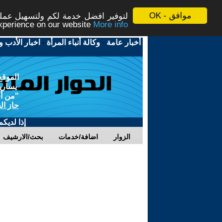
موافق - OK
لتوفير افضل خدمة لكم ولتسهيل عملية
More info - المزيد
experience on our website
أخبار عامة
-
وكالة أنباء المرأة
-
اخبار الأدب و
الموقع
يسارية
"من أج
حاز ال
إذا لديك
الزوار
اضافة/خدمات
بحث/الارشيف