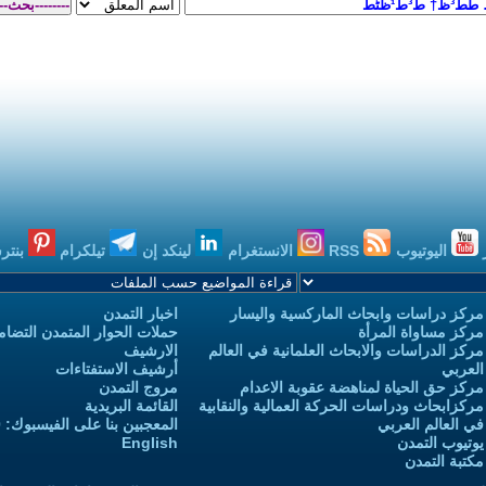
اليوتيوب
RSS
الانستغرام
لينكد إن
تيلكرام
بنتر
مركز دراسات وابحاث الماركسية واليسار
اخبار التمدن
مركز مساواة المرأة
حملات الحوار المتمدن التضامن
مركز الدراسات والابحاث العلمانية في العالم
الارشيف
العربي
أرشيف الاستفتاءات
مركز حق الحياة لمناهضة عقوبة الاعدام
مروج التمدن
مركزابحاث ودراسات الحركة العمالية والنقابية
القائمة البريدية
في العالم العربي
المعجبين بنا على الفيسبوك: 3,732,970
يوتيوب التمدن
English
مكتبة التمدن