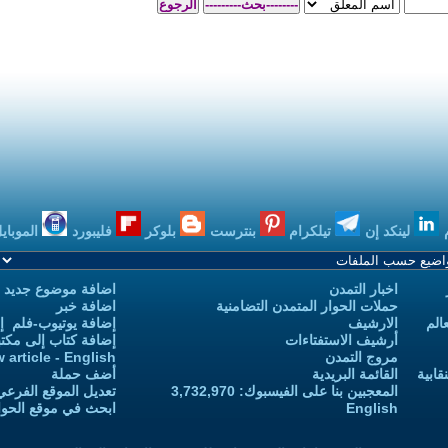
بنترست
بلوكر
فليبورد
الموبايل
بودكاست
اضافة موضوع جديد
 التضامنية
اضافة خبر
إضافة يوتيوب-فلم إلى يوتيوب التمدن
إضافة كتاب إلى مكتبة التمدن
Add new article - English
أضف حملة
 3,732,970
تعديل الموقع الفرعي للكاتب-ة
ابحث في موقع الحوار المتمدن