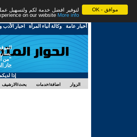
موافق - OK
لتوفير افضل خدمة لكم ولتسهيل عملية
More info - المزيد
experience on our website
أخبار عامة
-
وكالة أنباء المرأة
-
اخبار الأدب و
الموقع
يسارية
"من أج
حاز ال
إذا لديك
الزوار
اضافة/خدمات
بحث/الارشيف