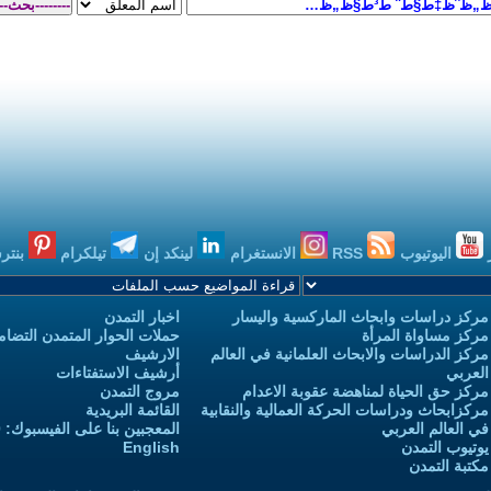
اليوتيوب
RSS
الانستغرام
لينكد إن
تيلكرام
بنتر
مركز دراسات وابحاث الماركسية واليسار
اخبار التمدن
مركز مساواة المرأة
حملات الحوار المتمدن التضامن
مركز الدراسات والابحاث العلمانية في العالم
الارشيف
العربي
أرشيف الاستفتاءات
مركز حق الحياة لمناهضة عقوبة الاعدام
مروج التمدن
مركزابحاث ودراسات الحركة العمالية والنقابية
القائمة البريدية
في العالم العربي
المعجبين بنا على الفيسبوك: 3,732,970
يوتيوب التمدن
English
مكتبة التمدن