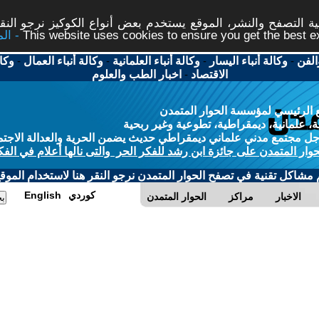
 التصفح والنشر، الموقع يستخدم بعض أنواع الكوكيز نرجو النقر
This website uses cookies to ensure you get the best 
الفن
-
وكالة أنباء اليسار
-
وكالة أنباء العلمانية
-
وكالة أنباء العمال
-
وكا
الاقتصاد
-
اخبار الطب والعلوم
 الرئيسي لمؤسسة الحوار المتمدن
، علمانية، ديمقراطية، تطوعية وغير ربحية
ل مجتمع مدني علماني ديمقراطي حديث يضمن الحرية والعدالة الاجتم
حوار المتمدن على جائزة ابن رشد للفكر الحر والتى نالها أعلام في الفك
م مشاكل تقنية في تصفح الحوار المتمدن نرجو النقر هنا لاستخدام الموقع
كوردي
English
الاخبار
مراكز
الحوار المتمدن