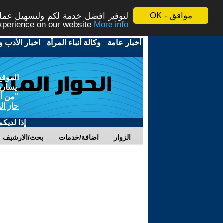
موافق - OK
لتوفير افضل خدمة لكم ولتسهيل عملية
More info - المزيد
experience on our website
أخبار عامة
-
وكالة أنباء المرأة
-
اخبار الأدب و
الموقع
يسارية
"من أج
حاز ال
إذا لديك
الزوار
اضافة/خدمات
بحث/الارشيف