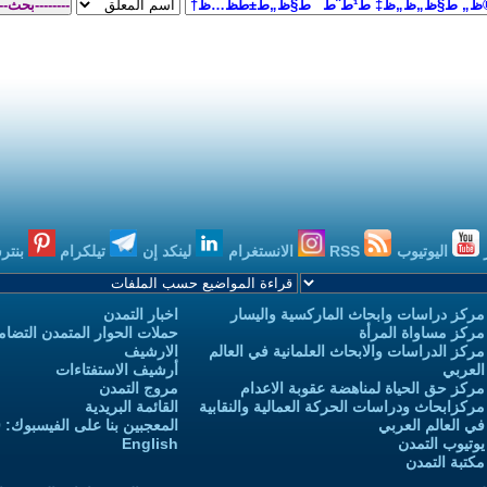
اليوتيوب
RSS
الانستغرام
لينكد إن
تيلكرام
بنتر
مركز دراسات وابحاث الماركسية واليسار
اخبار التمدن
مركز مساواة المرأة
حملات الحوار المتمدن التضامن
مركز الدراسات والابحاث العلمانية في العالم
الارشيف
العربي
أرشيف الاستفتاءات
مركز حق الحياة لمناهضة عقوبة الاعدام
مروج التمدن
مركزابحاث ودراسات الحركة العمالية والنقابية
القائمة البريدية
في العالم العربي
المعجبين بنا على الفيسبوك: 3,732,970
يوتيوب التمدن
English
مكتبة التمدن