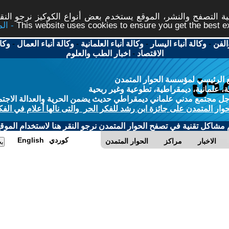
 التصفح والنشر، الموقع يستخدم بعض أنواع الكوكيز نرجو النقر
This website uses cookies to ensure you get the best 
الفن
-
وكالة أنباء اليسار
-
وكالة أنباء العلمانية
-
وكالة أنباء العمال
-
وكا
الاقتصاد
-
اخبار الطب والعلوم
 الرئيسي لمؤسسة الحوار المتمدن
، علمانية، ديمقراطية، تطوعية وغير ربحية
ل مجتمع مدني علماني ديمقراطي حديث يضمن الحرية والعدالة الاجتم
حوار المتمدن على جائزة ابن رشد للفكر الحر والتى نالها أعلام في الفك
م مشاكل تقنية في تصفح الحوار المتمدن نرجو النقر هنا لاستخدام الموقع
كوردي
English
الاخبار
مراكز
الحوار المتمدن