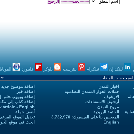
بنترست
بلوكر
فليبورد
الموبايل
بودكاست
اضافة موضوع جديد
 التضامنية
اضافة خبر
إضافة يوتيوب-فلم إلى يوتيوب التمدن
إضافة كتاب إلى مكتبة التمدن
Add new article - English
أضف حملة
 3,732,970
تعديل الموقع الفرعي للكاتب-ة
ابحث في موقع الحوار المتمدن