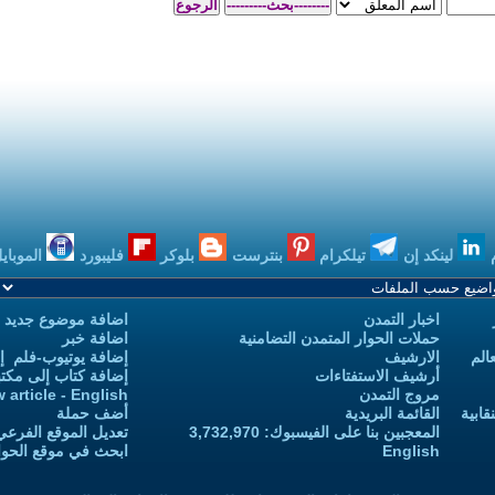
بنترست
بلوكر
فليبورد
الموبايل
بودكاست
اضافة موضوع جديد
 التضامنية
اضافة خبر
إضافة يوتيوب-فلم إلى يوتيوب التمدن
إضافة كتاب إلى مكتبة التمدن
Add new article - English
أضف حملة
 3,732,970
تعديل الموقع الفرعي للكاتب-ة
ابحث في موقع الحوار المتمدن