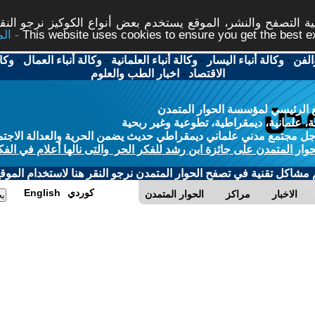
 التصفح والنشر، الموقع يستخدم بعض أنواع الكوكيز نرجو النقر
This website uses cookies to ensure you get the best 
الفن
-
وكالة أنباء اليسار
-
وكالة أنباء العلمانية
-
وكالة أنباء العمال
-
وكا
الاقتصاد
-
اخبار الطب والعلوم
 الرئيسي لمؤسسة الحوار المتمدن
، علمانية، ديمقراطية، تطوعية وغير ربحية
ل مجتمع مدني علماني ديمقراطي حديث يضمن الحرية والعدالة الاجتم
حوار المتمدن على جائزة ابن رشد للفكر الحر والتى نالها أعلام في الفك
م مشاكل تقنية في تصفح الحوار المتمدن نرجو النقر هنا لاستخدام الموقع
كوردي
English
الاخبار
مراكز
الحوار المتمدن