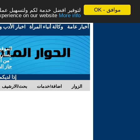
موافق - OK
لتوفير افضل خدمة لكم ولتسهيل عملية
More info - المزيد
experience on our website
أخبار عامة
-
وكالة أنباء المرأة
-
اخبار الأدب و
الموقع
يسارية
"من أج
حاز ال
إذا لديك
الزوار
اضافة/خدمات
بحث/الارشيف