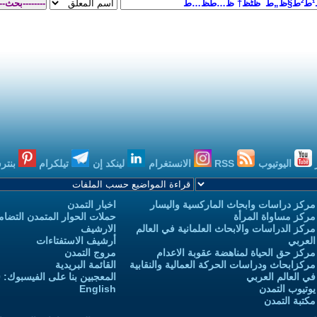
اليوتيوب
RSS
الانستغرام
لينكد إن
تيلكرام
بنتر
مركز دراسات وابحاث الماركسية واليسار
اخبار التمدن
مركز مساواة المرأة
حملات الحوار المتمدن التضامن
مركز الدراسات والابحاث العلمانية في العالم
الارشيف
العربي
أرشيف الاستفتاءات
مركز حق الحياة لمناهضة عقوبة الاعدام
مروج التمدن
مركزابحاث ودراسات الحركة العمالية والنقابية
القائمة البريدية
في العالم العربي
المعجبين بنا على الفيسبوك: 3,732,970
يوتيوب التمدن
English
مكتبة التمدن