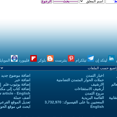
بنترست
بلوكر
فليبورد
الموبايل
بودكاست
اضافة موضوع جديد
 التضامنية
اضافة خبر
إضافة يوتيوب-فلم إلى يوتيوب التمدن
إضافة كتاب إلى مكتبة التمدن
Add new article - English
أضف حملة
 3,732,970
تعديل الموقع الفرعي للكاتب-ة
ابحث في موقع الحوار المتمدن