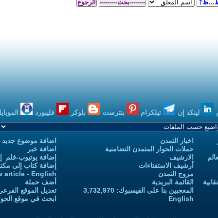
بنترست
بلوكر
فليبورد
الموبايل
بودكاست
اضافة موضوع جديد
 التضامنية
اضافة خبر
إضافة يوتيوب-فلم إلى يوتيوب التمدن
إضافة كتاب إلى مكتبة التمدن
Add new article - English
أضف حملة
 3,732,970
تعديل الموقع الفرعي للكاتب-ة
ابحث في موقع الحوار المتمدن