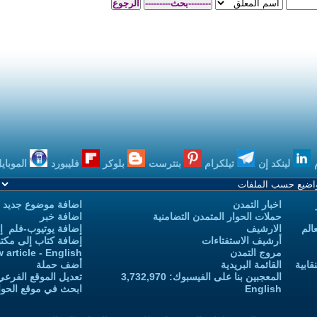
بنترست
بلوكر
فليبورد
الموبايل
بودكاست
اضافة موضوع جديد
 التضامنية
اضافة خبر
إضافة يوتيوب-فلم إلى يوتيوب التمدن
إضافة كتاب إلى مكتبة التمدن
Add new article - English
أضف حملة
 3,732,970
تعديل الموقع الفرعي للكاتب-ة
ابحث في موقع الحوار المتمدن