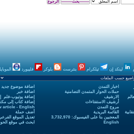
بنترست
بلوكر
فليبورد
الموبايل
بودكاست
اضافة موضوع جديد
 التضامنية
اضافة خبر
إضافة يوتيوب-فلم إلى يوتيوب التمدن
إضافة كتاب إلى مكتبة التمدن
Add new article - English
أضف حملة
 3,732,970
تعديل الموقع الفرعي للكاتب-ة
ابحث في موقع الحوار المتمدن